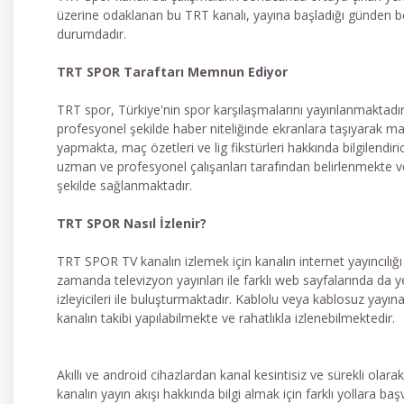
üzerine odaklanan bu TRT kanalı, yayına başladığı günden ber
durumdadır.
TRT SPOR Taraftarı Memnun Ediyor
TRT spor, Türkiye'nin spor karşılaşmalarını yayınlanmaktadır
profesyonel şekilde haber niteliğinde ekranlara taşıyarak maç
yapmakta, maç özetleri ve lig fikstürleri hakkında bilgilendir
uzman ve profesyonel çalışanları tarafından belirlenmekte ve 
şekilde sağlanmaktadır.
TRT SPOR Nasıl İzlenir?
TRT SPOR TV kanalın izlemek için kanalın internet yayıncılığı 
zamanda televizyon yayınları ile farklı web sayfalarında da ye
izleyicileri ile buluşturmaktadır. Kablolu veya kablosuz yayına
kanalın takibi yapılabilmekte ve rahatlıkla izlenebilmektedir.
Akıllı ve android cihazlardan kanal kesintisiz ve sürekli olarak
kanalın yayın akışı hakkında bilgi almak için farklı yollara ba