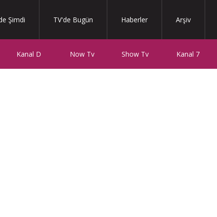
de Şimdi
TV'de Bugün
Haberler
Arşiv
Kanal D
Now Tv
Show Tv
Kanal 7