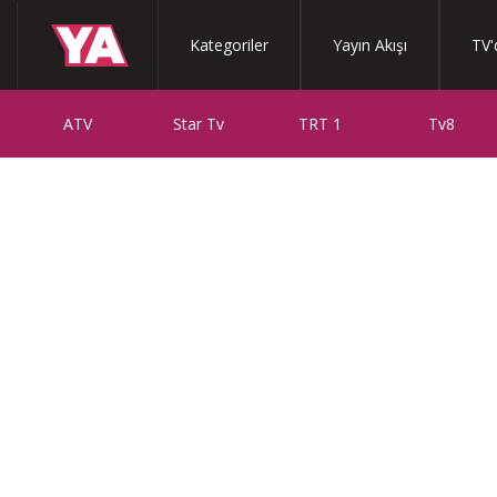
Kategoriler
Yayın Akışı
TV'
ATV
Star Tv
TRT 1
Tv8