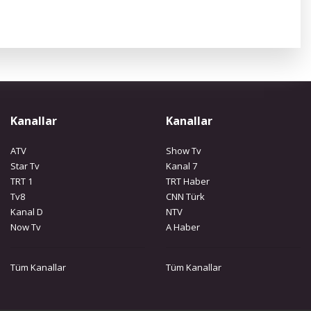
Kanallar
Kanallar
ATV
Show Tv
Star Tv
Kanal 7
TRT 1
TRT Haber
Tv8
CNN Türk
Kanal D
NTV
Now Tv
A Haber
Tüm Kanallar
Tüm Kanallar