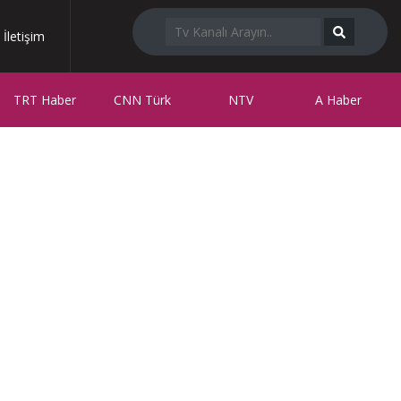
İletişim
TRT Haber
CNN Türk
NTV
A Haber