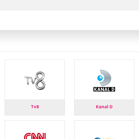
Tv8
Kanal D