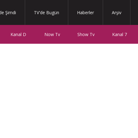
de Şimdi
TV'de Bugün
Haberler
Arşiv
Kanal D
Now Tv
Show Tv
Kanal 7