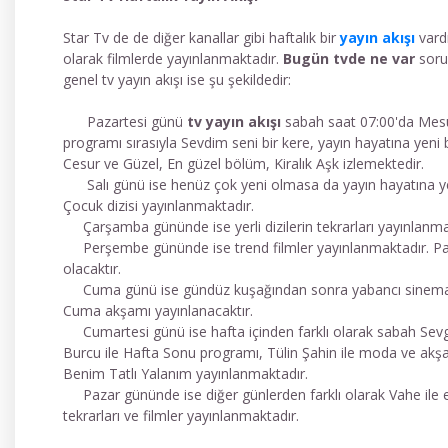
Star Tv de de diğer kanallar gibi haftalık bir
yayın akışı
vardı
olarak filmlerde yayınlanmaktadır.
Bugün tvde ne var
sorus
genel tv yayın akışı ise şu şekildedir:
Pazartesi günü
tv yayın akışı
sabah saat 07:00'da Mesu
programı sırasıyla Sevdim seni bir kere, yayın hayatına yeni 
Cesur ve Güzel, En güzel bölüm, Kiralık Aşk izlemektedir.
Salı günü ise henüz çok yeni olmasa da yayın hayatına yeni
Çocuk dizisi yayınlanmaktadır.
Çarşamba gününde ise yerli dizilerin tekrarları yayınlanma
Perşembe gününde ise trend filmler yayınlanmaktadır. Pa
olacaktır.
Cuma günü ise gündüz kuşağından sonra yabancı sinema ve d
Cuma akşamı yayınlanacaktır.
Cumartesi günü ise hafta içinden farklı olarak sabah Sevgil
Burcu ile Hafta Sonu programı, Tülin Şahin ile moda ve akşa
Benim Tatlı Yalanım yayınlanmaktadır.
Pazar gününde ise diğer günlerden farklı olarak Vahe ile evd
tekrarları ve filmler yayınlanmaktadır.