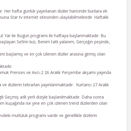
r. Her hafta günlük yayınlanan diziler haricinde bunlara ek
una Star tv internet sitesinden ulaşılabilmektedir. Haftalık
t Yar ile Bugün programı ile haftaya başlanmaktadır. Bu
başlayan Sefirin kızı, Benim tatlı yalanım, Gerçeğin peşinde,
 başlamış ve en çok izlenen diziler arasına girmiş olan
ktadır.
muk Prenses ve Avcı-2 26 Aralık Perşembe akşamı yayında
izilerin tekrarları yayınlanmaktadır. Kurtarıcı 27 Aralık
i Geçmiş adlı yerli diziyle başlanılmaktadır. Daha sonra
m kuşağında ise yine en çok izlenen trend dizilerden olan
eki mutluluk programı vardır ve genellikle dizilerin