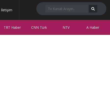
İletişim
TRT Haber
CNN Türk
NTV
A Haber