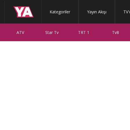
Kategoriler
Yayın Akışı
TV'
ATV
Star Tv
TRT 1
Tv8