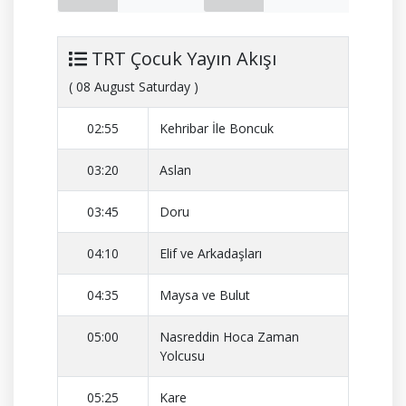
TRT Çocuk Yayın Akışı
( 08 August Saturday )
02:55
Kehribar İle Boncuk
03:20
Aslan
03:45
Doru
04:10
Elif ve Arkadaşları
04:35
Maysa ve Bulut
05:00
Nasreddin Hoca Zaman
Yolcusu
05:25
Kare