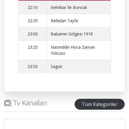
22:10
Kehribar İle Boncuk
22:35
Rafadan Tayfa
23:00
Babamın Gölgesi 1918
23:25
Nasreddin Hoca Zaman
Yolcusu
23:50
Sagun
Tv Kanalları
Tüm Kategoriler