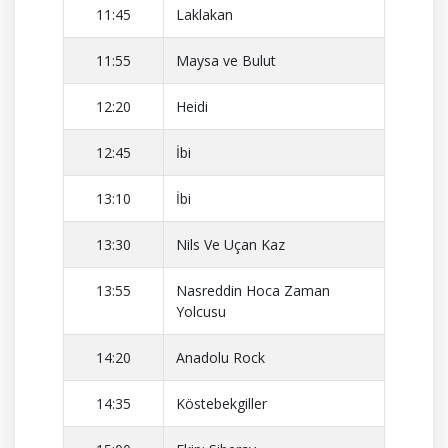
11:45
Laklakan
11:55
Maysa ve Bulut
12:20
Heidi
12:45
İbi
13:10
İbi
13:30
Nils Ve Uçan Kaz
13:55
Nasreddin Hoca Zaman
Yolcusu
14:20
Anadolu Rock
14:35
Köstebekgiller