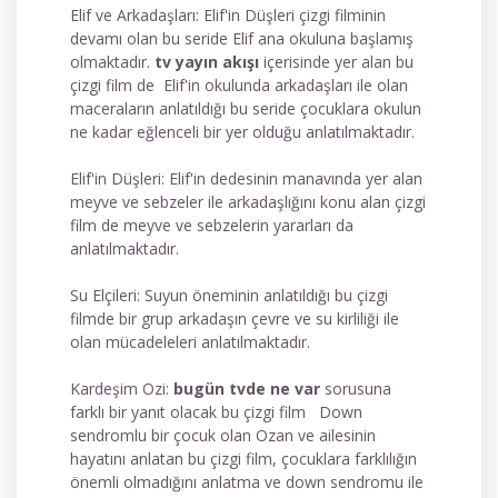
Elif ve Arkadaşları: Elif'in Düşleri çizgi filminin
devamı olan bu seride Elif ana okuluna başlamış
olmaktadır.
tv yayın akışı
içerisinde yer alan bu
çizgi film de Elif'in okulunda arkadaşları ile olan
maceraların anlatıldığı bu seride çocuklara okulun
ne kadar eğlenceli bir yer olduğu anlatılmaktadır.
Elif'in Düşleri: Elif'in dedesinin manavında yer alan
meyve ve sebzeler ile arkadaşlığını konu alan çizgi
film de meyve ve sebzelerin yararları da
anlatılmaktadır.
Su Elçileri: Suyun öneminin anlatıldığı bu çizgi
filmde bir grup arkadaşın çevre ve su kirliliği ile
olan mücadeleleri anlatılmaktadır.
Kardeşim Ozi:
bugün tvde ne var
sorusuna
farklı bir yanıt olacak bu çizgi film Down
sendromlu bir çocuk olan Ozan ve ailesinin
hayatını anlatan bu çizgi film, çocuklara farklılığın
önemli olmadığını anlatma ve down sendromu ile