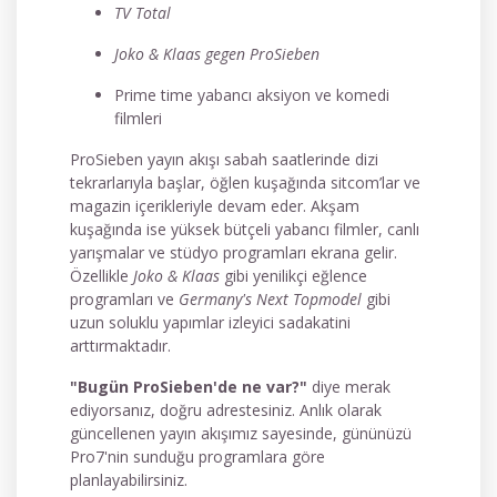
TV Total
Joko & Klaas gegen ProSieben
Prime time yabancı aksiyon ve komedi
filmleri
ProSieben yayın akışı sabah saatlerinde dizi
tekrarlarıyla başlar, öğlen kuşağında sitcom’lar ve
magazin içerikleriyle devam eder. Akşam
kuşağında ise yüksek bütçeli yabancı filmler, canlı
yarışmalar ve stüdyo programları ekrana gelir.
Özellikle
Joko & Klaas
gibi yenilikçi eğlence
programları ve
Germany's Next Topmodel
gibi
uzun soluklu yapımlar izleyici sadakatini
arttırmaktadır.
"Bugün ProSieben'de ne var?"
diye merak
ediyorsanız, doğru adrestesiniz. Anlık olarak
güncellenen yayın akışımız sayesinde, gününüzü
Pro7'nin sunduğu programlara göre
planlayabilirsiniz.