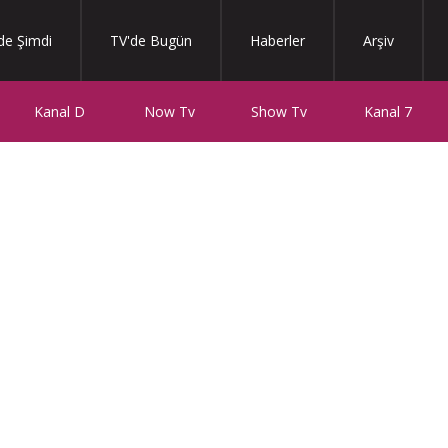
de Şimdi
TV'de Bugün
Haberler
Arşiv
Kanal D
Now Tv
Show Tv
Kanal 7