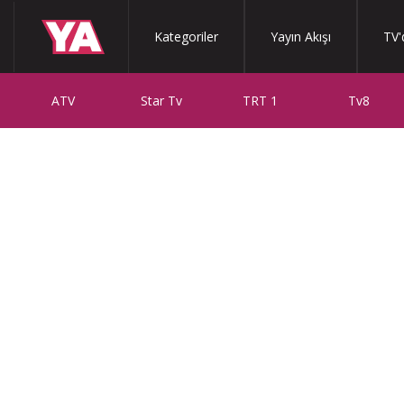
Kategoriler
Yayın Akışı
TV'
ATV
Star Tv
TRT 1
Tv8