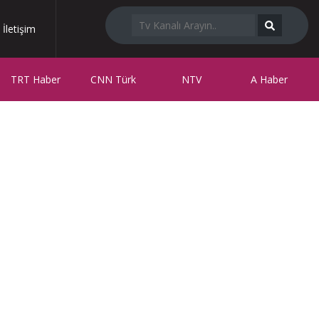
İletişim
TRT Haber
CNN Türk
NTV
A Haber