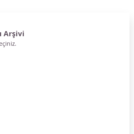
 Arşivi
çiniz.