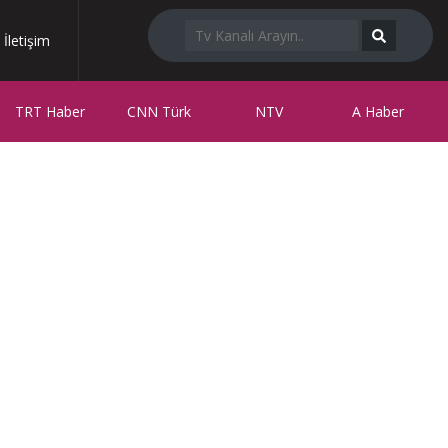
İletişim
TRT Haber
CNN Türk
NTV
A Haber