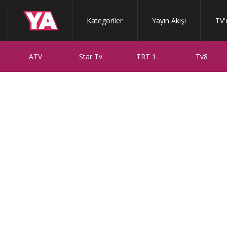
Kategoriler
Yayın Akışı
TV'
ATV
Star Tv
TRT 1
Tv8