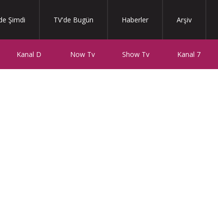
de Şimdi
TV'de Bugün
Haberler
Arşiv
Kanal D
Now Tv
Show Tv
Kanal 7