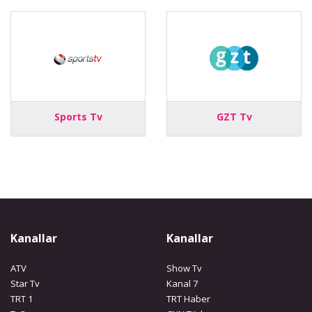
Sports Tv
GZT Tv
Kanallar
Kanallar
ATV
Show Tv
Star Tv
Kanal 7
TRT 1
TRT Haber