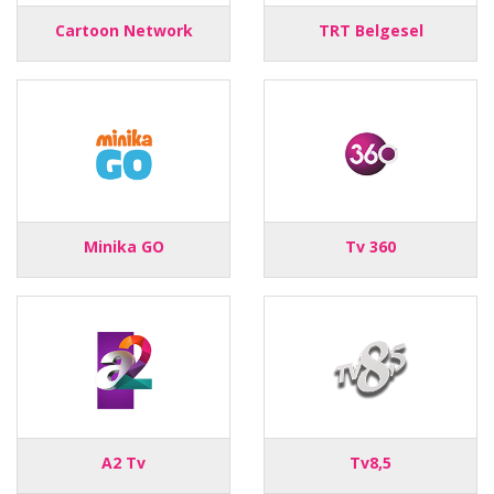
Cartoon Network
TRT Belgesel
Minika GO
Tv 360
A2 Tv
Tv8,5