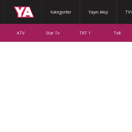
Kategoriler
Yayın Akışı
TV'
ATV
Star Tv
TRT 1
Tv8