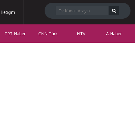
İletişim
TRT Haber
CNN Türk
NTV
A Haber