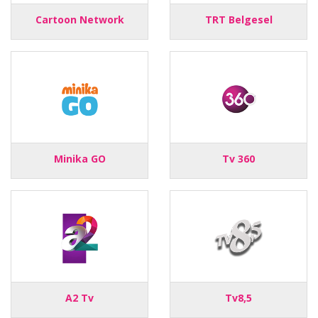
Cartoon Network
TRT Belgesel
Minika GO
Tv 360
A2 Tv
Tv8,5