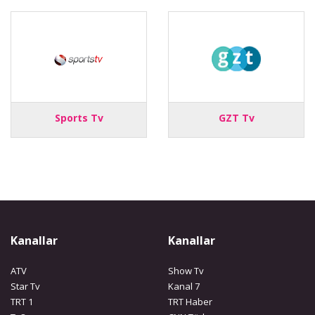
Sports Tv
GZT Tv
Kanallar
Kanallar
ATV
Show Tv
Star Tv
Kanal 7
TRT 1
TRT Haber