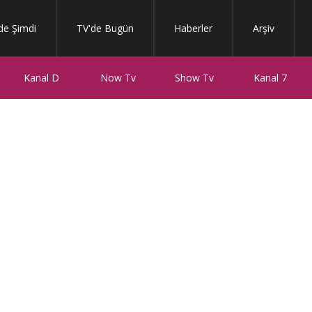
de Şimdi
TV'de Bugün
Haberler
Arşiv
Kanal D
Now Tv
Show Tv
Kanal 7