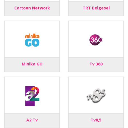
Cartoon Network
TRT Belgesel
Minika GO
Tv 360
A2 Tv
Tv8,5