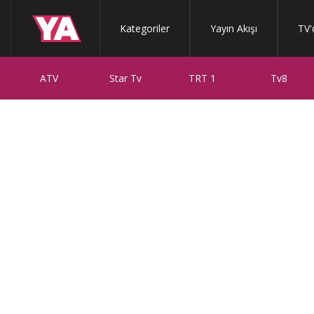
Kategoriler
Yayın Akışı
TV'
ATV
Star Tv
TRT 1
Tv8