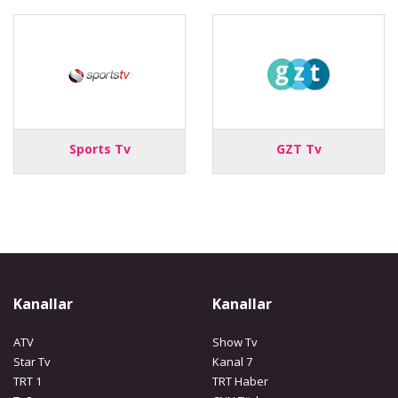
Sports Tv
GZT Tv
Kanallar
Kanallar
ATV
Show Tv
Star Tv
Kanal 7
TRT 1
TRT Haber