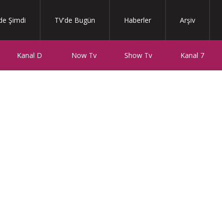
de Şimdi
TV'de Bugün
Haberler
Arşiv
Kanal D
Now Tv
Show Tv
Kanal 7