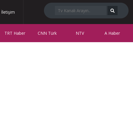
İletişim
TRT Haber
CNN Türk
NTV
A Haber