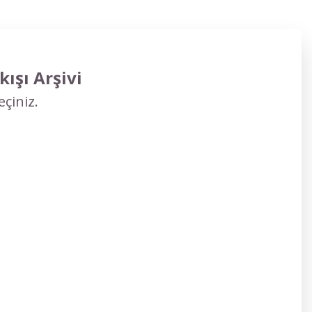
ışı Arşivi
çiniz.